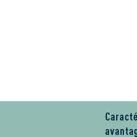
 végétales telles que l’huile d’avocat, l’hui
pépins de raisin.
Caracté
avanta