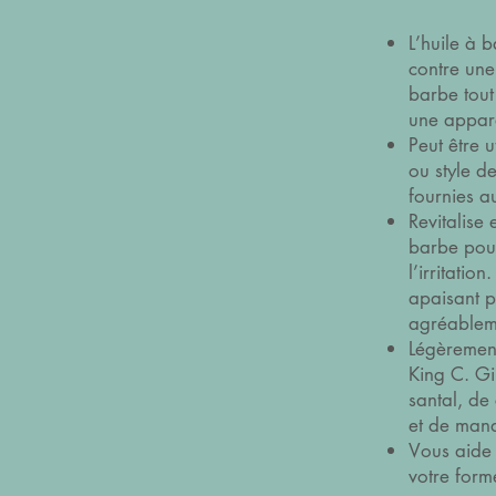
L’huile à b
contre une
barbe tout
une appare
Peut être u
ou style d
fournies a
Revitalise 
barbe pour
l’irritati
apaisant 
agréableme
Légèremen
King C. Gi
santal, d
et de man
Vous aide 
votre form