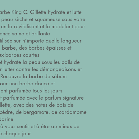
arbe King C. Gillette hydrate et lutte
 peau sèche et squameuse sous votre
 en la revitalisant et la modelant pour
nce saine et brillante
tilisée sur n’importe quelle longueur
e barbe, des barbes épaisses et
ux barbes courtes
et hydrate la peau sous les poils de
 lutter contre les démangeaisons et
on. Recouvre la barbe de sébum
pour une barbe douce et
nt parfumée tous les jours
t parfumée avec le parfum signature
llette, avec des notes de bois de
e cèdre, de bergamote, de cardamome
darine
à vous sentir et à être au mieux de
e chaque jour