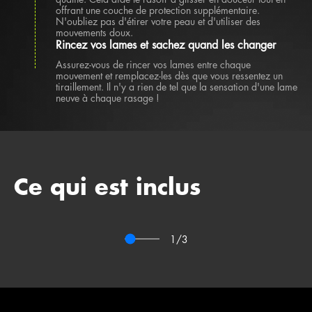
offrant une couche de protection supplémentaire.
N'oubliez pas d'étirer votre peau et d'utiliser des
mouvements doux.
Rincez vos lames et sachez quand les changer
Assurez-vous de rincer vos lames entre chaque
mouvement et remplacez-les dès que vous ressentez un
tiraillement. Il n'y a rien de tel que la sensation d'une lame
neuve à chaque rasage !
Rasoir
Recharge
Support
GilletteLabs
de Lame
de
Body +
de
Douche
Ce qui est inclus
Intimate
Rasoir
Magnétique
1
/3