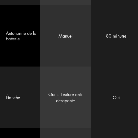
Autonomie de la
Manuel
80 minutes
batterie
Oui + Texture anti-
Étanche
Oui
derapante