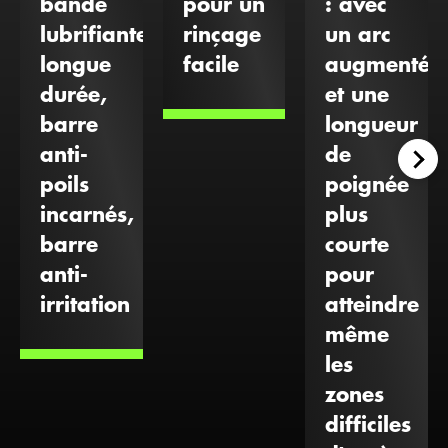
bande
pour un
: avec
lubrifiante
rinçage
un arc
longue
facile
augmenté
durée,
et une
barre
longueur
anti-
de
poils
poignée
incarnés,
plus
barre
courte
anti-
pour
irritation
atteindre
même
les
zones
difficiles