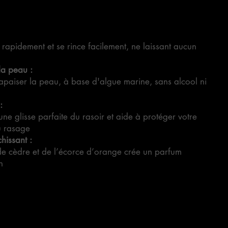
rapidement et se rince facilement, ne laissant aucun
la peau :
 apaiser la peau, à base d'algue marine, sans alcool ni
:
une glisse parfaite du rasoir et aide à protéger votre
u rasage
hissant :
 de cèdre et de l’écorce d’orange crée un parfum
n