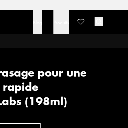
Blog
Produits
rasage pour une
 rapide
eLabs (198ml)