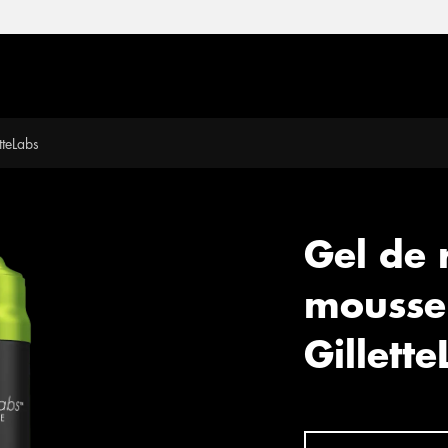
tteLabs
Gel de 
mousse
Gillett