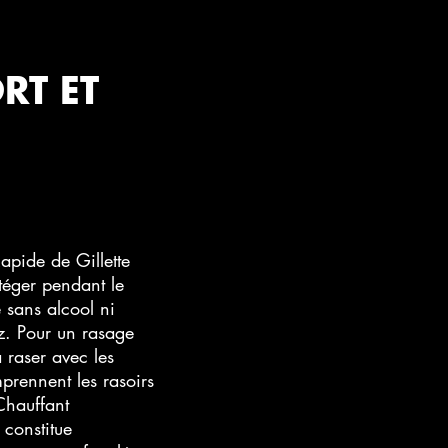
RT ET
apide de Gillette
otéger pendant le
 sans alcool ni
z. Pour un rasage
à raser avec les
mprennent les rasoirs
Chauffant
 constitue