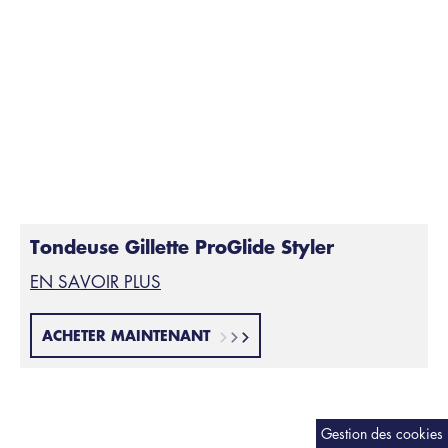
vos pensées en vous rasant le matin.
Et si vous voulez profiter d'un vrai plaisir pour
commencer votre journée, utilisez le RASOIR
CHAUFFANT GILLETTELABS pour vous offrir un soin
cocooning qui vous laissera la sensation d'une
serviette chaude après chaque rasage - vous le
méritez et ne le regretterez pas !
Tondeuse Gillette ProGlide Styler
EN SAVOIR PLUS
ACHETER MAINTENANT
Gestion des cookies