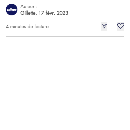
Auteur :
Gillette,
17 févr. 2023
4 minutes de lecture
Sous la douche, on n’oublie pas le plaisir
Comme la douche est une mission qui revient chaque
jour, autant en faire un moment plaisant, et pendant
lequel le temps est optimisé pour faire les choses vite
et bien. Nettoyant moussant pour le visage et gel
douche sont les deux indispensables qu’il vous faut
glisser dans votre trousse, en plus de votre
shampooing bien entendu.