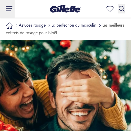
Astuces rasage
La perfection au masculin
Les meilleurs
coffrets de rasage pour Noël