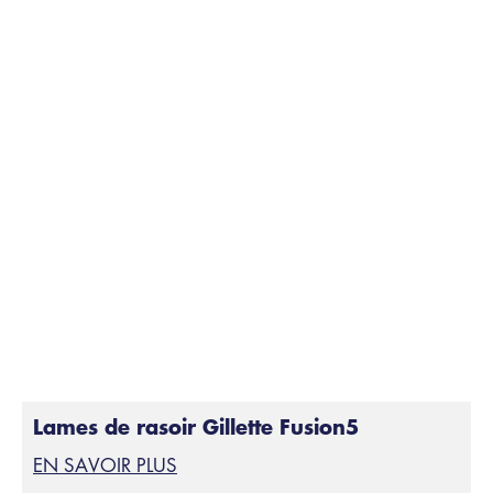
Puis, faites mousser les parties de votre visage que
vous souhaitez raser de près (les parties distinctes des
pattes) avec un
gel de rasage
. L’utilisation d’un gel à
raser peut favoriser la prévention des entailles,
coupures et irritations.
Rasez-vous avec des mouvements
Étape 6:
délicats
Fixez les lames de rasoir sur la poignée du Gillette
STYLER et rasez avec des mouvements délicats pour
obtenir un rasage de près. Toutes les
recharges de
lame Fusion5
s’adaptent sur le STYLER.
Lames de rasoir Gillette Fusion5
EN SAVOIR PLUS