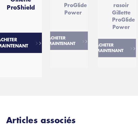
ProGlide
rasoir
ProShield
Power
Gillette
ProGlide
Power
ACHETER
ACHETER
MAINTENANT
ACHETER
MAINTENANT
MAINTENANT
Articles associés