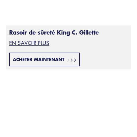
Il nécessite de l'entraînement et de l'agilité.
Rasoir de sûreté King C. Gillette
EN SAVOIR PLUS
ACHETER MAINTENANT
Rasoirs coupe-choux
5
Ils contiennent une lame de rasoir en acier trempé. La
lame n'est pas changée, mais aiguisée, et elle est
cachée à l'intérieur du manche, qui peut être en bois,
en os, en métal ou en plastique.