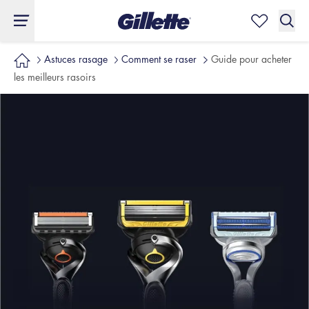
Astuces rasage
Comment se raser
Guide pour acheter
les meilleurs rasoirs