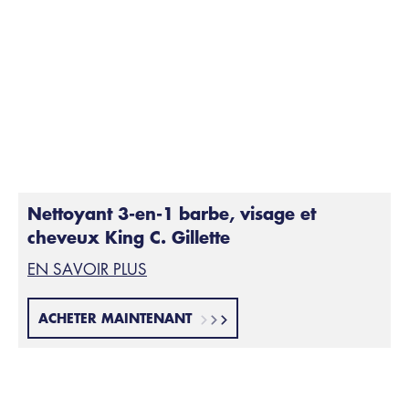
poils. Ces poils de barbe ont besoin d'un soin
particulier que les nettoyants pour le visage et les gels
douche ne peuvent pas offrir. Utilisez donc un
Nettoyant Barbe & Visage
afin de prendre soin de
votre barbe. Il assure un nettoyage doux, plus de
brillance et de fraîcheur. En même temps, il prend soin
de la peau en dessous.
Nettoyant 3-en-1 barbe, visage et
cheveux King C. Gillette
EN SAVOIR PLUS
ACHETER MAINTENANT