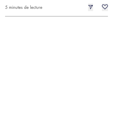
5 minutes de lecture
Vous tondez votre barbe
Erreur n°1:
lorsqu'elle est mouillée
Vous avez déjà vécu cette situation lors de votre visite