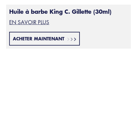
Huile à barbe King C. Gillette (30ml)
EN SAVOIR PLUS
ACHETER MAINTENANT
Trop tailler vos poils
Erreur n°5 :
Il est possible que vous fassiez attention à ce qu'aucun
poil ne dépasse et que vous le coupiez directement.
Cela semble tout d'abord raisonnable, car pour avoir
une belle barbe bien entretenue, vous devez veiller à
ce qu'aucun poil ne dépasse et ne modifie ainsi la
silhouette de la barbe. Mais cela ne signifie pas que
vous devez couper ces poils - du moins pas tous les
jours. Taillez votre barbe toutes les trois à quatre
semaines au maximum. Si vous coupez tous les jours