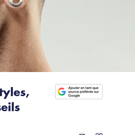
tyles,
eils