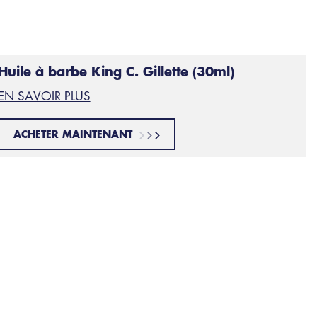
Huile à barbe King C. Gillette (30ml)
EN SAVOIR PLUS
ACHETER MAINTENANT
Moustache classique
1
i vous voulez une moustache classique, il vous faut une b
uffisamment de poils, rasez tout le reste. Laissez les poi